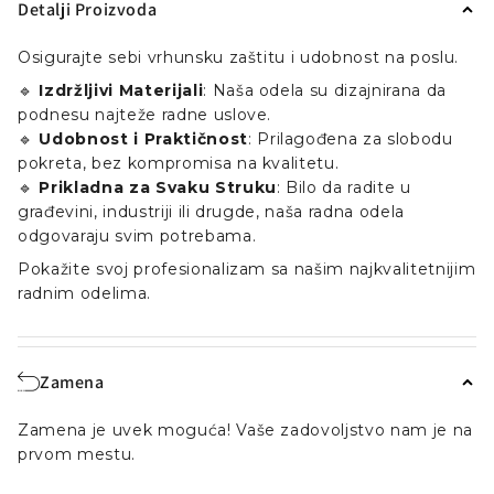
Detalji Proizvoda
Osigurajte sebi vrhunsku zaštitu i udobnost na poslu.
🔹
Izdržljivi Materijali
: Naša odela su dizajnirana da
podnesu najteže radne uslove.
🔹
Udobnost i Praktičnost
: Prilagođena za slobodu
pokreta, bez kompromisa na kvalitetu.
🔹
Prikladna za Svaku Struku
: Bilo da radite u
građevini, industriji ili drugde, naša radna odela
odgovaraju svim potrebama.
Pokažite svoj profesionalizam sa našim najkvalitetnijim
radnim odelima.
Zamena
Zamena je uvek moguća! Vaše zadovoljstvo nam je na
prvom mestu.