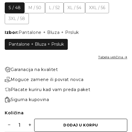
S / 48
M / 50
L / 52
XL / 54
XXL / 56
3XL / 58
Izbor:
Pantalone + Bluza + Prsluk
Pantalone + Bluza + Prsluk
Tabela veličina →
Garanacija na kvalitet
Moguce zamene ili povrat novca
Placate kuriru kad vam preda paket
Sigurna kupovina
Količina
−
+
DODAJ U KORPU