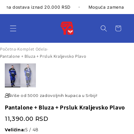
Preskoči
na
Besplatna dostava iznad 20.000 RSD
Moguća za
sadržaj
Korpa
Početna
›
Komplet Odela
›
Pantalone + Bluza + Prsluk Kraljevsko Plavo
Više od 5000 zadovoljnih kupaca u Srbiji!
Pantalone + Bluza + Prsluk Kraljevsko Plavo
11,390.00 RSD
Veličina:
S / 48