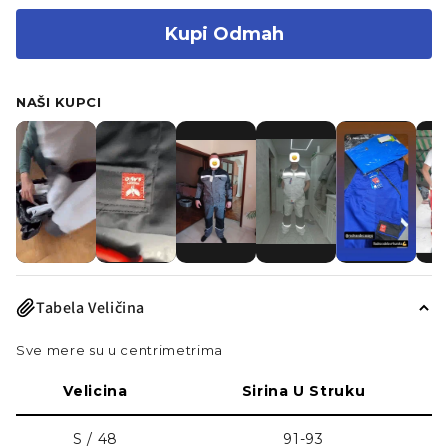
Kupi Odmah
NAŠI KUPCI
Tabela Veličina
Sve mere su u centrimetrima
Velicina
Sirina U Struku
S / 48
91-93