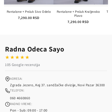
Pantalone + Prsluk Sivo Odelo
Pantalone + Prsluk Kraljevsko
Tre
Plavo
7,290.00 RSD
7,290.00 RSD
Radna Odeca Sayo
★★★★★
105 Google recenzija
ADRESA:
Zgrada Jezero, Kej 37. sandžačke divizije, Novi Pazar 36300
TELEFON:
060 4660860
RADNO VREME:
Pon - Sub: 09:00 - 17:00