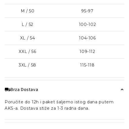
M / 50
95-97
L / 52
100-102
XL / 54
104-106
XXL / 56
109-112
3XL / 58
115-118
Brza Dostava
Poručite do 12h i paket šaljemo istog dana putem
AKS-a. Dostava stiže za 1-3 radna dana.