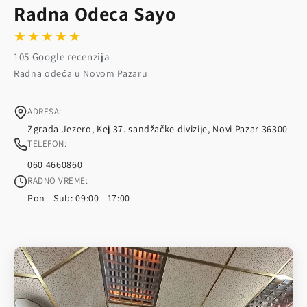
Radna Odeca Sayo
★★★★★
105 Google recenzija
Radna odeća u Novom Pazaru
ADRESA:
Zgrada Jezero, Kej 37. sandžačke divizije, Novi Pazar 36300
TELEFON:
060 4660860
RADNO VREME:
Pon - Sub: 09:00 - 17:00