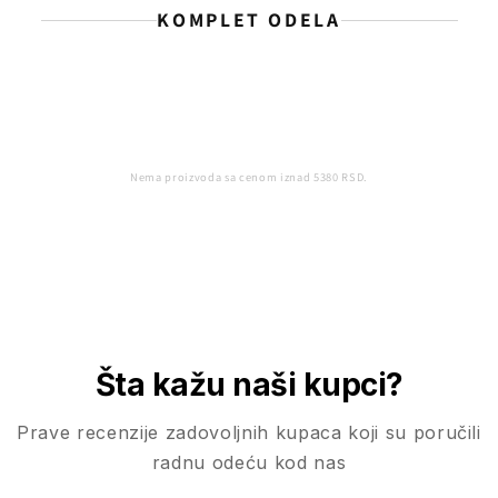
KOMPLET ODELA
Nema proizvoda sa cenom iznad 5380 RSD.
Šta kažu naši kupci?
Prave recenzije zadovoljnih kupaca koji su poručili
radnu odeću kod nas