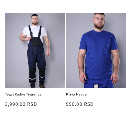
Teget Radne Tregerice
Plava Majica
Redovna
3,990.00 RSD
Redovna
990.00 RSD
cijena
cijena