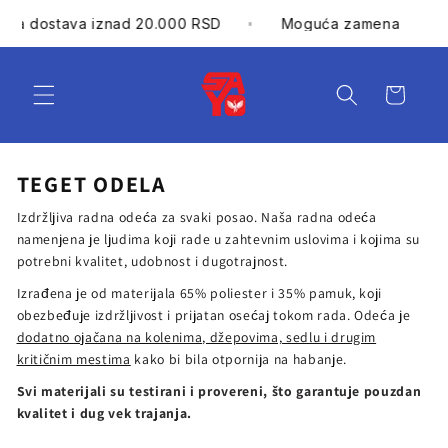
Preskoči
na
Besplatna dostava iznad 20.000 RSD
Moguća zamena
sadržaj
Korpa
TEGET ODELA
Izdržljiva radna odeća za svaki posao. Naša radna odeća
namenjena je ljudima koji rade u zahtevnim uslovima i kojima su
potrebni kvalitet, udobnost i dugotrajnost.
Izrađena je od materijala 65% poliester i 35% pamuk, koji
obezbeđuje izdržljivost i prijatan osećaj tokom rada. Odeća je
dodatno ojačana na kolenima, džepovima, sedlu i drugim
kritičnim mestima
kako bi bila otpornija na habanje.
Svi materijali su testirani i provereni, što garantuje pouzdan
kvalitet i dug vek trajanja.