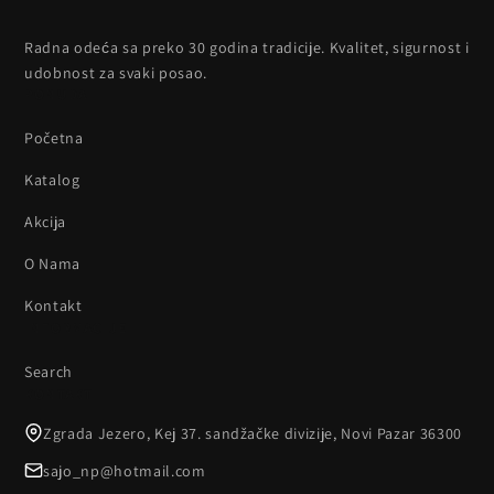
Radna odeća sa preko 30 godina tradicije. Kvalitet, sigurnost i
udobnost za svaki posao.
PONUDA
Početna
Katalog
Akcija
O Nama
Kontakt
INFORMACIJE
Search
KONTAKT
Zgrada Jezero, Kej 37. sandžačke divizije, Novi Pazar 36300
sajo_np@hotmail.com