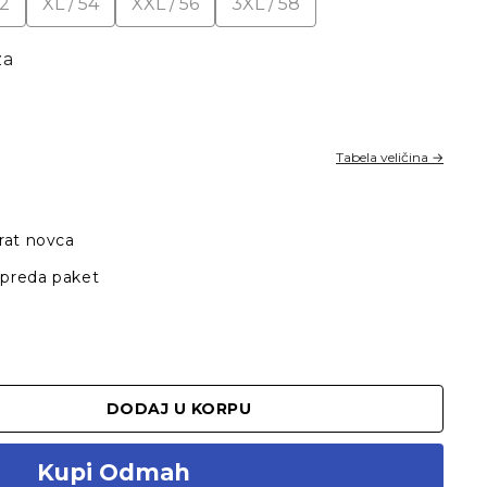
52
XL / 54
XXL / 56
3XL / 58
za
Tabela veličina →
rat novca
 preda paket
DODAJ U KORPU
Kupi Odmah