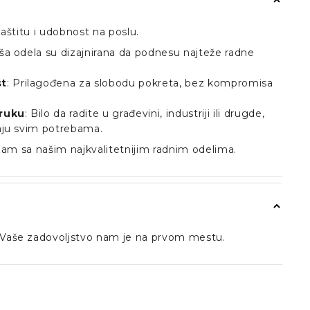
aštitu i udobnost na poslu.
ša odela su dizajnirana da podnesu najteže radne
st
: Prilagođena za slobodu pokreta, bez kompromisa
truku
: Bilo da radite u građevini, industriji ili drugde,
aju svim potrebama.
zam sa našim najkvalitetnijim radnim odelima.
Vaše zadovoljstvo nam je na prvom mestu.