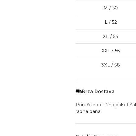
M / 50
L / 52
XL / 54
XXL / 56
3XL / 58
Brza Dostava
Poručite do 12h i paket š
radna dana.