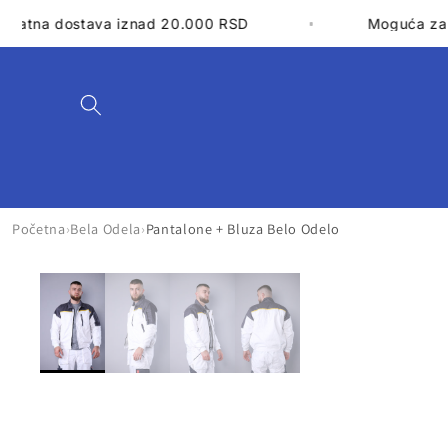
Preskoči
na
ana
Besplatna dostava iznad 20.000 RSD
sadržaj
Početna
›
Bela Odela
›
Pantalone + Bluza Belo Odelo