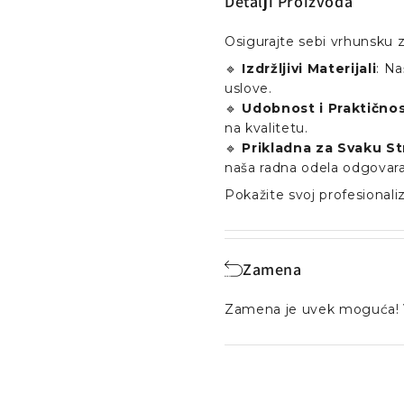
Detalji Proizvoda
Osigurajte sebi vrhunsku z
🔹
Izdržljivi Materijali
: Na
uslove.
🔹
Udobnost i Praktično
na kvalitetu.
🔹
Prikladna za Svaku S
naša radna odela odgovar
Pokažite svoj profesionali
Zamena
Zamena je uvek moguća! 