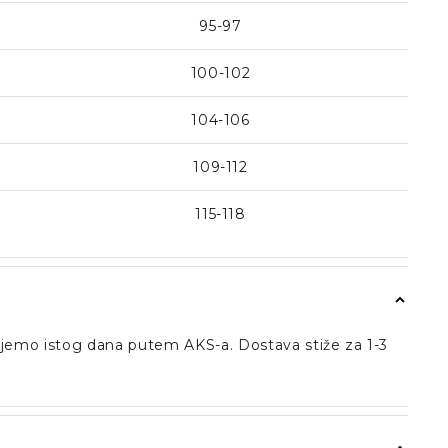
95-97
100-102
104-106
109-112
115-118
aljemo istog dana putem AKS-a. Dostava stiže za 1-3