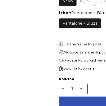
S / 48
M / 50
L / 
Izbor:
Pantalone + Blu
Pantalone + Bluza
Garanacija na kvalitet
Moguce zamene ili pov
Placate kuriru kad vam
Sigurna kupovina
Količina
−
+