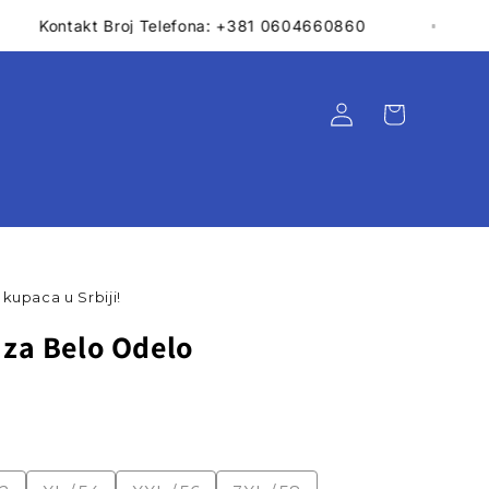
a Od 1992.
Kontakt Broj Telefona: +381 0604
Korpa
Prijava
kupaca u Srbiji!
uza Belo Odelo