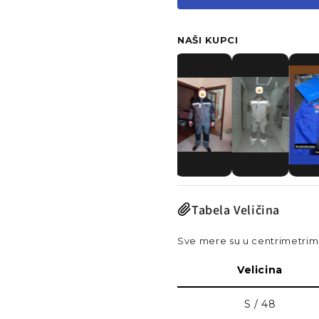
NAŠI KUPCI
Tabela Veličina
Sve mere su u centrimetri
Velicina
S / 48