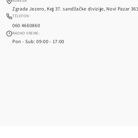
ADRESA:
Zgrada Jezero, Kej 37. sandžačke divizije, Novi Pazar 36
TELEFON:
060 4660860
RADNO VREME:
Pon - Sub: 09:00 - 17:00