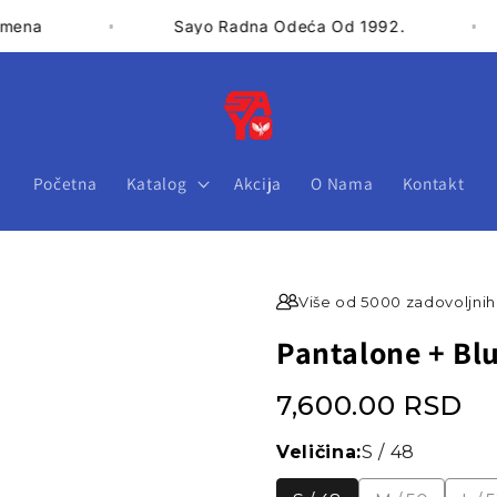
Moguća zamena
Sayo Radna Odeć
Početna
Katalog
Akcija
O Nama
Kontakt
Više od 5000 zadovoljnih 
Pantalone + Bl
7,600.00 RSD
Veličina:
S / 48